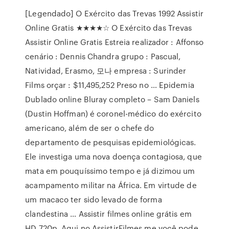
[Legendado] O Exército das Trevas 1992 Assistir
Online Gratis ★★★★☆ O Exército das Trevas
Assistir Online Gratis Estreia realizador : Affonso
cenário : Dennis Chandra grupo : Pascual,
Natividad, Erasmo, 모나 empresa : Surinder
Films orçar : $11,495,252 Preso no … Epidemia
Dublado online Bluray completo – Sam Daniels
(Dustin Hoffman) é coronel-médico do exército
americano, além de ser o chefe do
departamento de pesquisas epidemiológicas.
Ele investiga uma nova doença contagiosa, que
mata em pouquíssimo tempo e já dizimou um
acampamento militar na África. Em virtude de
um macaco ter sido levado de forma
clandestina … Assistir filmes online grátis em
HD 720p. Aqui no AssistirFilmes.me você pode