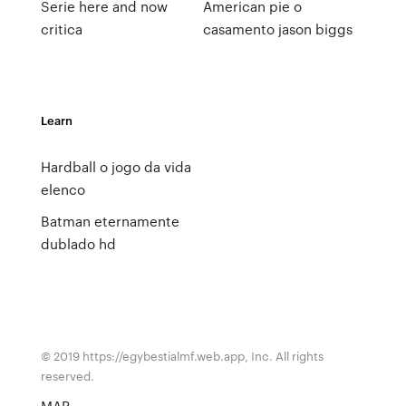
Serie here and now
American pie o
critica
casamento jason biggs
Learn
Hardball o jogo da vida
elenco
Batman eternamente
dublado hd
© 2019 https://egybestialmf.web.app, Inc. All rights
reserved.
MAP